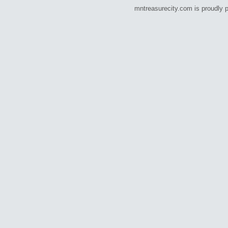
mntreasurecity.com is proudly