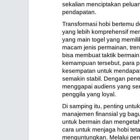
sekalian menciptakan pelua
pendapatan.
Transformasi hobi bertemu 
yang lebih komprehensif me
yang main togel yang memil
macam jenis permainan, tren a
bisa membuat taktik bermain
kemampuan tersebut, para
kesempatan untuk mendapa
semakin stabil. Dengan pene
menggapai audiens yang se
penggila yang loyal.
Di samping itu, penting un
manajemen finansial yg bag
untuk bermain dan mengetah
cara untuk menjaga hobi te
menguntungkan. Melalui pen