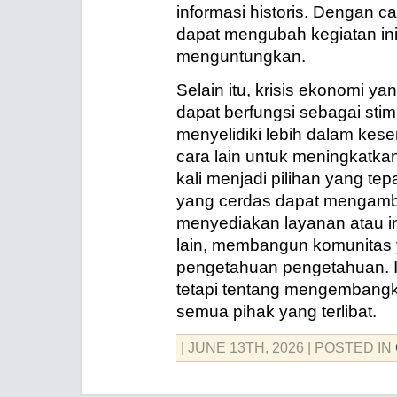
informasi historis. Dengan c
dapat mengubah kegiatan in
menguntungkan.
Selain itu, krisis ekonomi y
dapat berfungsi sebagai sti
menyelidiki lebih dalam kese
cara lain untuk meningkatka
kali menjadi pilihan yang tep
yang cerdas dapat mengambil
menyediakan layanan atau i
lain, membangun komunitas 
pengetahuan pengetahuan. In
tetapi tentang mengembangk
semua pihak yang terlibat.
| JUNE 13TH, 2026
| POSTED IN