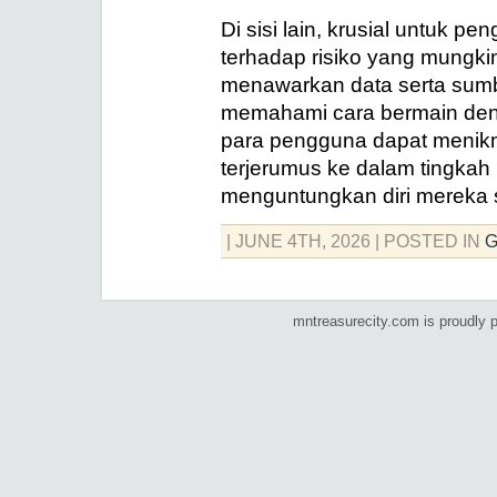
Di sisi lain, krusial untuk p
terhadap risiko yang mungkin 
menawarkan data serta sum
memahami cara bermain den
para pengguna dapat menikma
terjerumus ke dalam tingkah 
menguntungkan diri mereka 
| JUNE 4TH, 2026
| POSTED IN
G
mntreasurecity.com is proudly