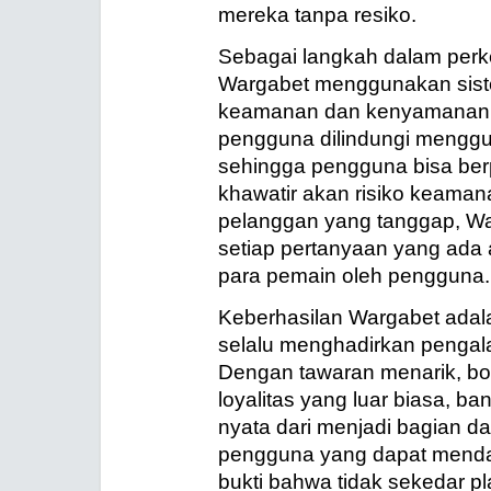
mereka tanpa resiko.
Sebagai langkah dalam per
Wargabet menggunakan siste
keamanan dan kenyamanan p
pengguna dilindungi menggu
sehingga pengguna bisa berp
khawatir akan risiko keama
pelanggan yang tanggap, W
setiap pertanyaan yang ada
para pemain oleh pengguna.
Keberhasilan Wargabet adala
selalu menghadirkan pengal
Dengan tawaran menarik, b
loyalitas yang luar biasa,
nyata dari menjadi bagian da
pengguna yang dapat mend
bukti bahwa tidak sekedar pl