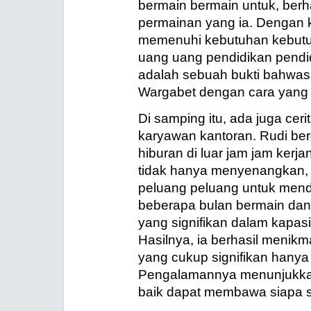
bermain bermain untuk, berh
permainan yang ia. Dengan 
memenuhi kebutuhan kebutuh
uang uang pendidikan pendi
adalah sebuah bukti bahwasa
Wargabet dengan cara yang 
Di samping itu, ada juga cer
karyawan kantoran. Rudi be
hiburan di luar jam jam kerj
tidak hanya menyenangkan
peluang peluang untuk mend
beberapa bulan bermain dan
yang signifikan dalam kapasi
Hasilnya, ia berhasil menik
yang cukup signifikan hanya 
Pengalamannya menunjukkan
baik dapat membawa siapa s