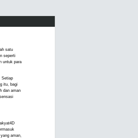
d
lah satu
n seperti
n untuk para
. Setiap
 itu, bagi
ah dan aman
 sensasi
Rakyat4D
termasuk
m yang aman,