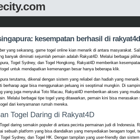
ecity.com
 singapura: kesempatan berhasil di rakyat4
ber yang sekarang, game togel online kian menarik di antara masyarakat. Sa
ng banyak diminati sejumlah pemain adalah Rakyat4D. Melalui berbagai piliha
apura, Togel Sydney, dan Togel Hongkong, Rakyat4D memberikan kesempata
togel untuk mendapatkan kemenangan besar hanya beberapa klik.
pura terutama, dikenal dengan sistem yang reliabel dan hadiah yang menarik
i berharap agar bisa menggunakan peluang ini seoptimal mungkin. Di samping
g yang juga menyukai Toto Macau, Rakyat4D memberikan akses yang mud
in. Melalui berbagai tipe togel yang ditawarkan, pemain kini bisa merasakan
togel dari kenyamanan rumah mereka.
an Togel Daring di Rakyat4D
ogel daring semakin populer di antara pecinta permainan judi di Indonesia. 
gai sebuah platform yang bisa diandalkan yang menyediakan beragam togel, 
 Togel Sydney, dan Togel HK. Dengan tampilan yang user-friendly dan siste