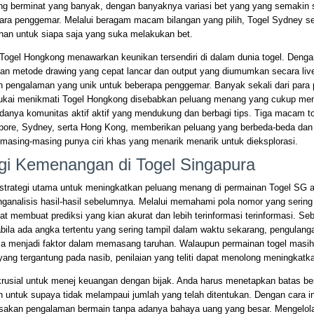
ng berminat yang banyak, dengan banyaknya variasi bet yang yang semakin
para penggemar. Melalui beragam macam bilangan yang pilih, Togel Sydney se
ihan untuk siapa saja yang suka melakukan bet.
Togel Hongkong menawarkan keunikan tersendiri di dalam dunia togel. Denga
n metode drawing yang cepat lancar dan output yang diumumkan secara live,
 pengalaman yang unik untuk beberapa penggemar. Banyak sekali dari para
kai menikmati Togel Hongkong disebabkan peluang menang yang cukup men
danya komunitas aktif aktif yang mendukung dan berbagi tips. Tiga macam tog
apore, Sydney, serta Hong Kong, memberikan peluang yang berbeda-beda dan 
masing-masing punya ciri khas yang menarik menarik untuk dieksplorasi.
egi Kemenangan di Togel Singapura
 strategi utama untuk meningkatkan peluang menang di permainan Togel SG 
nganalisis hasil-hasil sebelumnya. Melalui memahami pola nomor yang sering
t membuat prediksi yang kian akurat dan lebih terinformasi terinformasi. Se
bila ada angka tertentu yang sering tampil dalam waktu sekarang, pengulan
isa menjadi faktor dalam memasang taruhan. Walaupun permainan togel masi
ang tergantung pada nasib, penilaian yang teliti dapat menolong meningkatka
 krusial untuk menej keuangan dengan bijak. Anda harus menetapkan batas be
 untuk supaya tidak melampaui jumlah yang telah ditentukan. Dengan cara in
sakan pengalaman bermain tanpa adanya bahaya uang yang besar. Mengelol