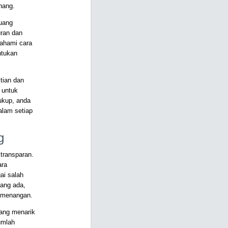
nang.
luang
uran dan
mahami cara
ntukan
tian dan
 untuk
ukup, anda
lam setiap
g
transparan.
ara
ai salah
yang ada,
emenangan.
yang menarik
umlah