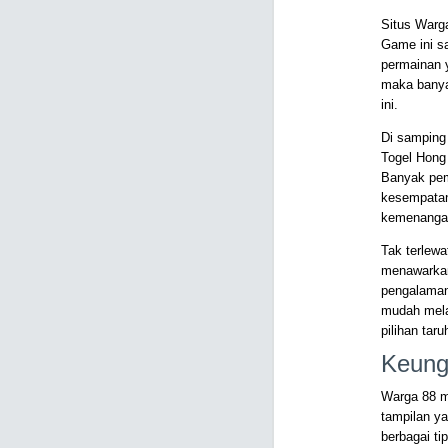
Situs Warga
Game ini s
permainan y
maka banya
ini.
Di samping
Togel Hong 
Banyak pem
kesempatan
kemenanga
Tak terlewa
menawarkan
pengalaman 
mudah melal
pilihan taru
Keung
Warga 88 m
tampilan y
berbagai ti