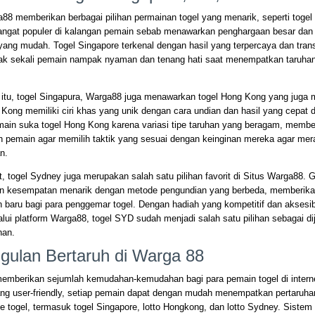
88 memberikan berbagai pilihan permainan togel yang menarik, seperti togel
angat populer di kalangan pemain sebab menawarkan penghargaan besar dan
ang mudah. Togel Singapore terkenal dengan hasil yang terpercaya dan tran
k sekali pemain nampak nyaman dan tenang hati saat menempatkan taruhan 
 itu, togel Singapura, Warga88 juga menawarkan togel Hong Kong yang juga 
Kong memiliki ciri khas yang unik dengan cara undian dan hasil yang cepat dir
ain suka togel Hong Kong karena variasi tipe taruhan yang beragam, membe
 pemain agar memilih taktik yang sesuai dengan keinginan mereka agar mer
n.
t, togel Sydney juga merupakan salah satu pilihan favorit di Situs Warga88. 
 kesempatan menarik dengan metode pengundian yang berbeda, memberik
baru bagi para penggemar togel. Dengan hadiah yang kompetitif dan aksesib
ui platform Warga88, togel SYD sudah menjadi salah satu pilihan sebagai di
han.
gulan Bertaruh di Warga 88
emberikan sejumlah kemudahan-kemudahan bagi para pemain togel di interne
ang user-friendly, setiap pemain dapat dengan mudah menempatkan pertaruha
pe togel, termasuk togel Singapore, lotto Hongkong, dan lotto Sydney. Siste