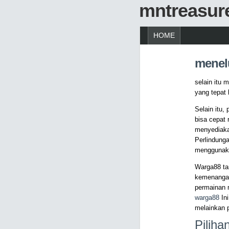
mntreasur
HOME
menel
selain itu 
yang tepat
Selain itu
bisa cepat 
menyediaka
Perlindunga
menggunaka
Warga88 ta
kemenangan
permainan 
warga88
Ini
melainkan 
Pilih