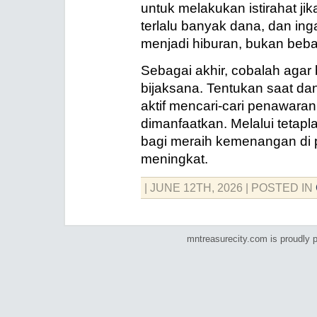
untuk melakukan istirahat j
terlalu banyak dana, dan i
menjadi hiburan, bukan beb
Sebagai akhir, cobalah agar
bijaksana. Tentukan saat dan
aktif mencari-cari penawara
dimanfaatkan. Melalui tetap
bagi meraih kemenangan di 
meningkat.
| JUNE 12TH, 2026
| POSTED IN
mntreasurecity.com is proudly