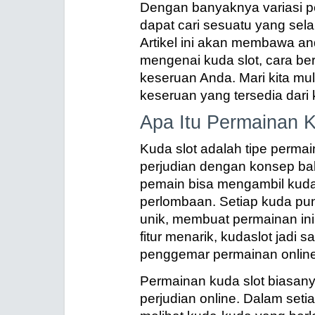
Dengan banyaknya variasi p
dapat cari sesuatu yang sel
Artikel ini akan membawa an
mengenai kuda slot, cara be
keseruan Anda. Mari kita mula
keseruan yang tersedia dari 
Apa Itu Permainan K
Kuda slot adalah tipe perm
perjudian dengan konsep ba
pemain bisa mengambil kud
perlombaan. Setiap kuda pu
unik, membuat permainan ini 
fitur menarik, kudaslot jadi sa
penggemar permainan online
Permainan kuda slot biasany
perjudian online. Dalam set