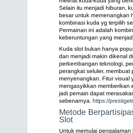
melihat kuda-kuda yang be
Selain itu menjadi hiburan,
besar untuk memenangkan ha
kombinasi kuda yg terpilih se
Permainan ini adalah kombina
keberuntungan yang menjadik
Kuda slot bukan hanya popul
dan menjadi makin dikenal 
perkembangan teknologi, perm
perangkat seluler, membuat
menyenangkan. Fitur visual 
mengasyikkan memberikan e
jadi pemain dapat merasaka
sebenarnya.
https://prestige
Metode Berpartisip
Slot
Untuk memulai pengalaman k