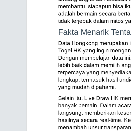
membantu, siapapun bisa iku
adalah bermain secara bert
tidak terjebak dalam mitos 
Fakta Menarik Tent
Data Hongkong merupakan in
Togel HK yang ingin mengana
Dengan mempelajari data ini
lebih baik dalam memilih an
terpercaya yang menyediaka
lengkap, termasuk hasil und
yang mudah dipahami.
Selain itu, Live Draw HK me
banyak pemain. Dalam acara 
langsung, memberikan kesem
hasilnya secara real-time. 
menambah unsur transparans