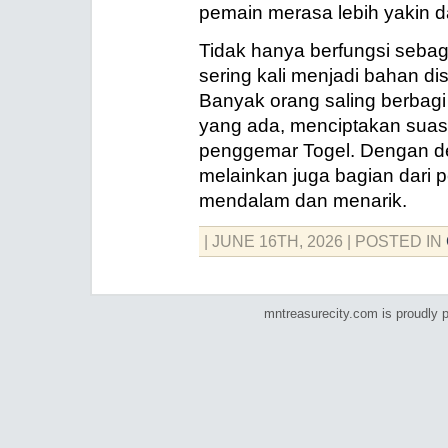
pemain merasa lebih yakin d
Tidak hanya berfungsi sebag
sering kali menjadi bahan di
Banyak orang saling berbagi 
yang ada, menciptakan suasan
penggemar Togel. Dengan de
melainkan juga bagian dari 
mendalam dan menarik.
| JUNE 16TH, 2026
| POSTED IN
mntreasurecity.com is proudly