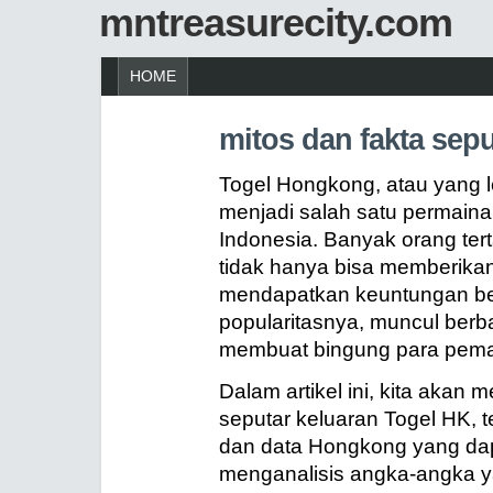
mntreasurecity.com
HOME
mitos dan fakta sepu
Togel Hongkong, atau yang le
menjadi salah satu permaina
Indonesia. Banyak orang ter
tidak hanya bisa memberikan 
mendapatkan keuntungan be
popularitasnya, muncul berba
membuat bingung para pema
Dalam artikel ini, kita akan
seputar keluaran Togel HK, 
dan data Hongkong yang da
menganalisis angka-angka y