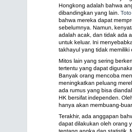
Hongkong adalah bahwa angka
dibandingkan yang lain.
Toto
bahwa mereka dapat mempred
sebelumnya. Namun, kenyat
adalah acak, dan tidak ada a
untuk keluar. Ini menyebab
takhayul yang tidak memiliki 
Mitos lain yang sering ber
tertentu yang dapat diguna
Banyak orang mencoba menca
meningkatkan peluang mere
ada rumus yang bisa diandalk
HK bersifat independen. Oleh
hanya akan membuang-buan
Terakhir, ada anggapan ba
dapat dilakukan oleh orang 
tentang angka dan statistik