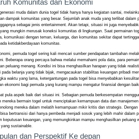
ruh Komunitas dan Ekonomi
 generasi muda dalam dunia togel tidak hanya hanya kegiatan santai, melaink
an dampak komunitas yang besar. Sejumlah anak muda yang terlibat dalam 
ggapnya sebagai jenis entertainment. Akan tetapi, situasi ini juga menyebab
yang mungkin merusak koneksi komunitas di lingkungan. Saat permainan tog
, komunikasi dengan teman, keluarga, dan komunitas sekitar dapat tertingga
ada ketidakberdayaan komunitas.
konomi, pemuda togel sering kali mencari sumber pendapatan tambahan melal
ini. Beberapa orang percaya bahwa melalui memahami pola data, para pemain
n peluang menang. Kondisi ini bisa menghasilkan harapan yang tidak realist
i pada belanja yang tidak bijak, mengacaukan stabilitas keuangan pribadi me
gka waktu yang lama, ketergantungan pada togel bisa menyebabkan kesulita
an ekonomi bagi pemuda yang kurang mampu mengatur finansial dengan baik
pat pula aspek baik dari situasi ini. Sebagian pemuda berkesempatan mengg
 mereka bermain togel untuk menciptakan kemampuan data dan manajemen r
enolong mereka dalam melatih kemampuan mikir kritis dan strategis. Dengan 
bisa bertransisi dari hanya pembeda menjadi sosok yang lebih mahir dalam 
n keputusan keuangan, yang memungkinkan mampu menghasilkan peluang w
 yang sustainable.
pulan dan Perspektif Ke depan