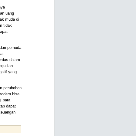
nya
kan uang
nak muda di
n tidak
dapat
 dari pemuda
at
erdas dalam
rjudian
gatif yang
an perubahan
modern bisa
i para
tap dapat
 keuangan