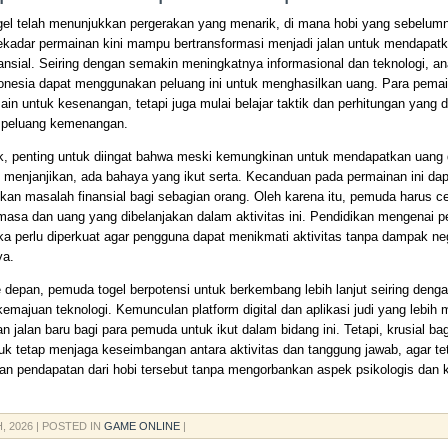
el telah menunjukkan pergerakan yang menarik, di mana hobi yang sebelum
ekadar permainan kini mampu bertransformasi menjadi jalan untuk mendapat
nsial. Seiring dengan semakin meningkatnya informasional dan teknologi, a
donesia dapat menggunakan peluang ini untuk menghasilkan uang. Para pemai
in untuk kesenangan, tetapi juga mulai belajar taktik dan perhitungan yang 
peluang kemenangan.
hak, penting untuk diingat bahwa meski kemungkinan untuk mendapatkan uang
 menjanjikan, ada bahaya yang ikut serta. Kecanduan pada permainan ini dap
kan masalah finansial bagi sebagian orang. Oleh karena itu, pemuda harus c
asa dan uang yang dibelanjakan dalam aktivitas ini. Pendidikan mengenai pe
ka perlu diperkuat agar pengguna dapat menikmati aktivitas tanpa dampak ne
ya.
 depan, pemuda togel berpotensi untuk berkembang lebih lanjut seiring deng
kemajuan teknologi. Kemunculan platform digital dan aplikasi judi yang lebih 
 jalan baru bagi para pemuda untuk ikut dalam bidang ini. Tetapi, krusial bag
uk tetap menjaga keseimbangan antara aktivitas dan tanggung jawab, agar te
an pendapatan dari hobi tersebut tanpa mengorbankan aspek psikologis dan
H, 2026
| POSTED IN
GAME ONLINE
|