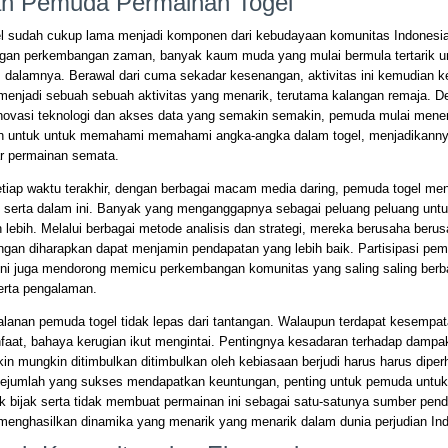
ah Pemuda Permainan Togel
l sudah cukup lama menjadi komponen dari kebudayaan komunitas Indonesia
ngan perkembangan zaman, banyak kaum muda yang mulai bermula tertarik un
m dalamnya. Berawal dari cuma sekadar kesenangan, aktivitas ini kemudian 
 menjadi sebuah sebuah aktivitas yang menarik, terutama kalangan remaja. 
novasi teknologi dan akses data yang semakin semakin, pemuda mulai men
untuk untuk memahami memahami angka-angka dalam togel, menjadikanny
ar permainan semata.
etiap waktu terakhir, dengan berbagai macam media daring, pemuda togel me
t serta dalam ini. Banyak yang menganggapnya sebagai peluang peluang unt
 lebih. Melalui berbagai metode analisis dan strategi, mereka berusaha beru
gan diharapkan dapat menjamin pendapatan yang lebih baik. Partisipasi pem
ini juga mendorong memicu perkembangan komunitas yang saling saling berb
erta pengalaman.
jalanan pemuda togel tidak lepas dari tantangan. Walaupun terdapat kesempa
faat, bahaya kerugian ikut mengintai. Pentingnya kesadaran terhadap dampak
n mungkin ditimbulkan ditimbulkan oleh kebiasaan berjudi harus harus diper
ejumlah yang sukses mendapatkan keuntungan, penting untuk pemuda untuk
k bijak serta tidak membuat permainan ini sebagai satu-satunya sumber pen
 menghasilkan dinamika yang menarik yang menarik dalam dunia perjudian In