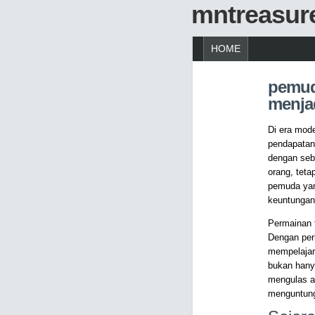
mntreasur
HOME
pemuda
menja
Di era mod
pendapatan.
dengan seb
orang, teta
pemuda yan
keuntungan 
Permainan 
Dengan per
mempelajari
bukan hanya
mengulas ap
menguntun