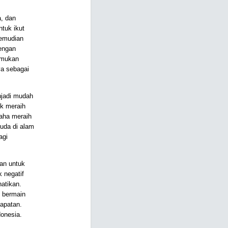
, dan
tuk ikut
kemudian
Dengan
emukan
a sebagai
njadi mudah
uk meraih
saha meraih
uda di alam
agi
tan untuk
 negatif
hatikan.
 bermain
dapatan.
donesia.