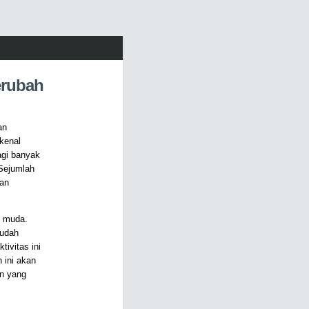
erubah
an
kenal
agi banyak
 Sejumlah
nan
i muda.
mudah
ivitas ini
 ini akan
an yang