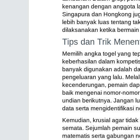
kenangan dengan anggota la
Singapura dan Hongkong ju
lebih banyak luas tentang t
dilaksanakan ketika bermain 
Tips dan Trik Menen
Memilih angka togel yang te
keberhasilan dalam kompetisi
banyak digunakan adalah da
pengeluaran yang lalu. Mela
kecenderungan, pemain dapa
baik mengenai nomor-nomor
undian berikutnya. Jangan l
data serta mengidentifikasi
Kemudian, krusial agar tid
semata. Sejumlah pemain s
matematis serta gabungan n