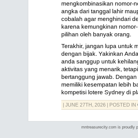
mengkombinasikan nomor-nom
angka dari tanggal lahir maup
cobalah agar menghindari d
karena kemungkinan nomor-no
pilihan oleh banyak orang.
Terakhir, jangan lupa untuk
dengan bijak. Yakinkan And
anda sanggup untuk kehilan
aktivitas yang menarik, tetapi
bertanggung jawab. Dengan 
memiliki kesempatan lebih 
kompetisi lotere Sydney di p
| JUNE 27TH, 2026
| POSTED IN
mntreasurecity.com is proudly