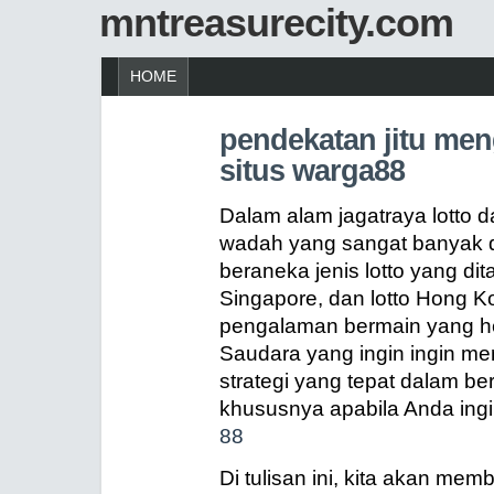
mntreasurecity.com
HOME
pendekatan jitu meng
situs warga88
Dalam alam jagatraya lotto d
wadah yang sangat banyak 
beraneka jenis lotto yang dit
Singapore, dan lotto Hong
pengalaman bermain yang h
Saudara yang ingin ingin m
strategi yang tepat dalam ber
khususnya apabila Anda ing
88
Di tulisan ini, kita akan me