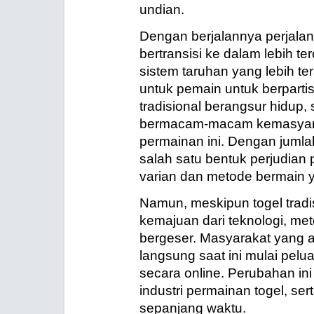
undian.
Dengan berjalannya perjalan
bertransisi ke dalam lebih te
sistem taruhan yang lebih t
untuk pemain untuk berparti
tradisional berangsur hidup,
bermacam-macam kemasyarak
permainan ini. Dengan jumla
salah satu bentuk perjudian 
varian dan metode bermain 
Namun, meskipun togel tradi
kemajuan dari teknologi, me
bergeser. Masyarakat yang a
langsung saat ini mulai pelu
secara online. Perubahan in
industri permainan togel, ser
sepanjang waktu.