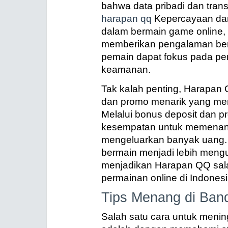
bahwa data pribadi dan trans
harapan qq
Kepercayaan dan
dalam bermain game online
memberikan pengalaman ber
pemain dapat fokus pada per
keamanan.
Tak kalah penting, Harapan
dan promo menarik yang men
Melalui bonus deposit dan pr
kesempatan untuk memenang
mengeluarkan banyak uang.
bermain menjadi lebih men
menjadikan Harapan QQ sala
permainan online di Indonesi
Tips Menang di Ba
Salah satu cara untuk meni