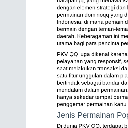
harapanqq, yang menawarka
dengan elemen strategi dan k
permainan dominoqq yang di
Indonesia, di mana pemain 
bermain dengan teman-teman 
daerah. Keberagaman ini me
utama bagi para pencinta pe
PKV QQ juga dikenal karena
pelayanan yang responsif, 
saat melakukan transaksi d
satu fitur unggulan dalam p
bertindak sebagai bandar d
mendalam dalam permainan
hanya sekedar tempat bermai
penggemar permainan kartu d
Jenis Permainan Po
Di dunia PKV QQ, terdapat b