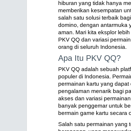
hiburan yang tidak hanya men
memberikan kesempatan un
salah satu solusi terbaik ba
domino, dengan antarmuka ya
aman. Mari kita eksplor leb
PKV QQ dan variasi permain
orang di seluruh Indonesia.
Apa Itu PKV QQ?
PKV QQ adalah sebuah platf
populer di Indonesia. Perma
permainan kartu yang dapat
pengalaman menarik bagi p
akses dan variasi permaina
banyak penggemar untuk be
bermain game kartu secara o
Salah satu permainan yang te