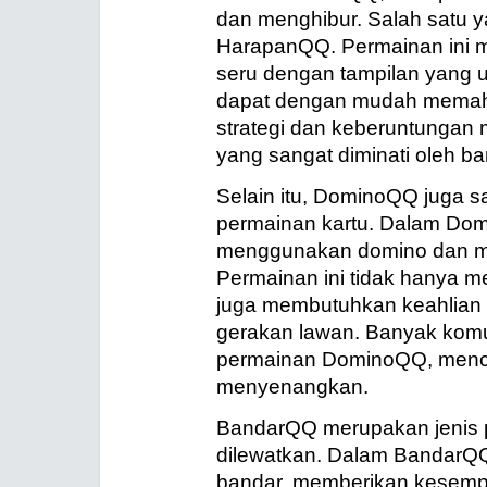
dan menghibur. Salah satu y
HarapanQQ. Permainan ini 
seru dengan tampilan yang u
dapat dengan mudah memaha
strategi dan keberuntungan
yang sangat diminati oleh b
Selain itu, DominoQQ juga s
permainan kartu. Dalam Dom
menggunakan domino dan men
Permainan ini tidak hanya m
juga membutuhkan keahlia
gerakan lawan. Banyak komun
permainan DominoQQ, menci
menyenangkan.
BandarQQ merupakan jenis p
dilewatkan. Dalam BandarQQ
bandar, memberikan kesemp