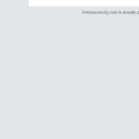
mntreasurecity.com is proudly