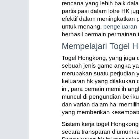
rencana yang lebih baik dala
partisipasi dalam lotre HK
efektif dalam meningkatkan
untuk menang.
pengeluaran
berhasil bermain permainan 
Mempelajari Togel 
Togel Hongkong, yang juga 
sebuah jenis game angka yang
merupakan suatu perjudian ya
keluaran hk yang dilakukan
ini, para pemain memilih an
muncul di pengundian berik
dan varian dalam hal memili
yang memberikan kesempat
Sistem kerja togel Hongkon
secara transparan diumumkan