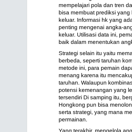
mempelajari pola dan tren d
bisa membuat prediksi yang 
keluar. Informasi hk yang ad
penting mengenai angka-ang
keluar. Utilisasi data ini, p
baik dalam menentukan angk
Strategi selain itu yaitu me
berbeda, seperti taruhan kom
metode ini, para pemain da
menang karena itu mencakup
taruhan. Walaupun kombinasi
potensi kemenangan yang leb
tersendiri Di samping itu, b
Hongkong pun bisa menolong
serta strategi, yang mana 
permainan.
Yang terakhir, mengelola a