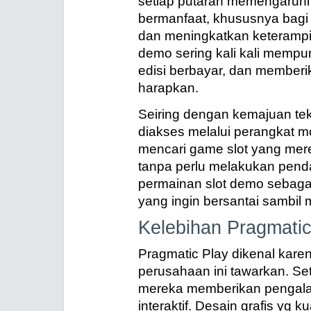
setiap putaran memengaruhi 
bermanfaat, khususnya bagi 
dan meningkatkan keterampila
demo sering kali kali mempun
edisi berbayar, dan memberika
harapkan.
Seiring dengan kemajuan te
diakses melalui perangkat m
mencari game slot yang me
tanpa perlu melakukan penda
permainan slot demo sebagai
yang ingin bersantai sambil 
Kelebihan Pragmatic
Pragmatic Play dikenal kare
perusahaan ini tawarkan. Se
mereka memberikan pengala
interaktif. Desain grafis yg 