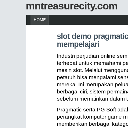
mntreasurecity.com
HOME
slot demo pragmatic
mempelajari
Industri perjudian online se
terhebat untuk memahami pe
mesin slot. Melalui menggun
petaruh bisa mengalami sens
mereka. Ini merupakan pelua
berbagai ciri, sistem permain
sebelum memainkan dalam t
Pragmatic serta PG Soft adal
perangkat komputer game me
memberikan berbagai kategor