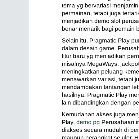
tema yg bervariasi menjamin
permainan, tetapi juga tertar
menjadikan demo slot perusa
benar menarik bagi pemain ba
Selain itu, Pragmatic Play 
dalam desain game. Perusaha
fitur baru yg menjadikan pe
misalnya MegaWays, jackpot 
meningkatkan peluang kemenan
menawarkan variasi, tetapi
mendambakan tantangan lebi
hasilnya, Pragmatic Play m
lain dibandingkan dengan pe
Kemudahan akses juga menja
Play.
demo pg
Perusahaan in
diakses secara mudah di ber
maupun perangkat seluler. 