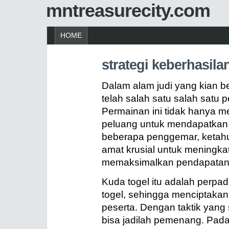
mntreasurecity.com
HOME
strategi keberhasila
Dalam alam judi yang kian b
telah salah satu salah satu
Permainan ini tidak hanya m
peluang untuk mendapatkan 
beberapa penggemar, ketahui
amat krusial untuk meningka
memaksimalkan pendapatan
Kuda togel itu adalah perpa
togel, sehingga menciptaka
peserta. Dengan taktik yang 
bisa jadilah pemenang. Pada