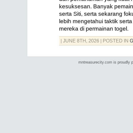
kesuksesan. Banyak pemain l
serta Siti, serta sekarang f
lebih mengetahui taktik se
mereka di permainan togel.
| JUNE 8TH, 2026
| POSTED IN
G
mntreasurecity.com is proudly