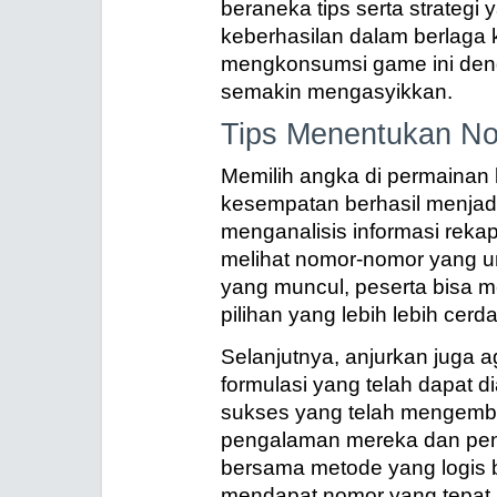
beraneka tips serta strateg
keberhasilan dalam berlaga 
mengkonsumsi game ini denga
semakin mengasyikkan.
Tips Menentukan No
Memilih angka di permainan 
kesempatan berhasil menjadi
menganalisis informasi rek
melihat nomor-nomor yang um
yang muncul, peserta bisa 
pilihan yang lebih lebih ce
Selanjutnya, anjurkan juga
formulasi yang telah dapat d
sukses yang telah mengemba
pengalaman mereka dan pe
bersama metode yang logis
mendapat nomor yang tepat.