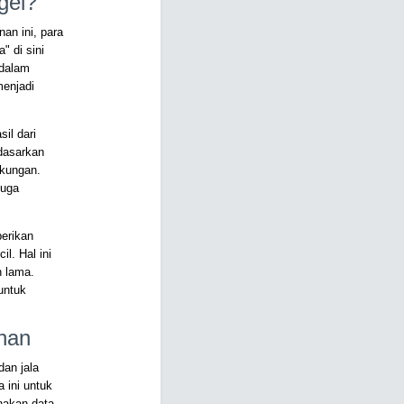
gel?
an ini, para
 di sini
 dalam
menjadi
il dari
dasarkan
gkungan.
juga
berikan
l. Hal ini
h lama.
untuk
han
dan jala
 ini untuk
nakan data,