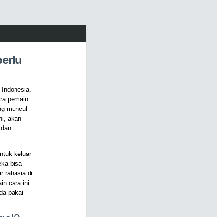
perlu
 Indonesia.
ara pemain
ng muncul
ni, akan
 dan
ntuk keluar
eka bisa
 rahasia di
n cara ini.
nda pakai