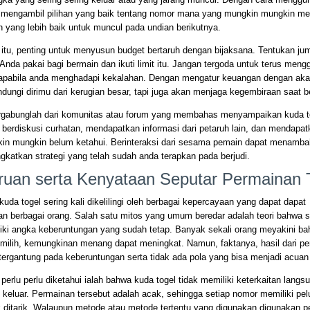
 mengambil pilihan yang baik tentang nomor mana yang mungkin mungkin mem
 yang lebih baik untuk muncul pada undian berikutnya.
 itu, penting untuk menyusun budget bertaruh dengan bijaksana. Tentukan ju
Anda pakai bagi bermain dan ikuti limit itu. Jangan tergoda untuk terus men
h apabila anda menghadapi kekalahan. Dengan mengatur keuangan dengan akal
dungi dirimu dari kerugian besar, tapi juga akan menjaga kegembiraan saat b
ergabunglah dari komunitas atau forum yang membahas menyampaikan kuda to
berdiskusi curhatan, mendapatkan informasi dari petaruh lain, dan mendapat
in mungkin belum ketahui. Berinteraksi dari sesama pemain dapat menamba
gkatkan strategi yang telah sudah anda terapkan pada berjudi.
iruan serta Kenyataan Seputar Permainan 
uda togel sering kali dikelilingi oleh berbagai kepercayaan yang dapat dapat
n berbagai orang. Salah satu mitos yang umum beredar adalah teori bahwa
liki angka keberuntungan yang sudah tetap. Banyak sekali orang meyakini b
milih, kemungkinan menang dapat meningkat. Namun, faktanya, hasil dari p
tergantung pada keberuntungan serta tidak ada pola yang bisa menjadi acuan 
perlu perlu diketahui ialah bahwa kuda togel tidak memiliki keterkaitan lang
keluar. Permainan tersebut adalah acak, sehingga setiap nomor memiliki pe
 ditarik. Walaupun metode atau metode tertentu yang digunakan digunakan p