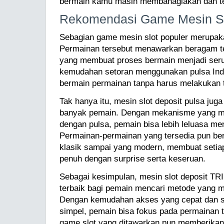
bermain kamu masih membahagiakan dan te
Rekomendasi Game Mesin Sl
Sebagian game mesin slot populer merupaka
Permainan tersebut menawarkan beragam te
yang membuat proses bermain menjadi ser
kemudahan setoran menggunakan pulsa Indo
bermain permainan tanpa harus melakukan tr
Tak hanya itu, mesin slot deposit pulsa jug
banyak pemain. Dengan mekanisme yang m
dengan pulsa, pemain bisa lebih leluasa m
Permainan-permainan yang tersedia pun berva
klasik sampai yang modern, membuat setiap
penuh dengan surprise serta keseruan.
Sebagai kesimpulan, mesin slot deposit TRI
terbaik bagi pemain mencari metode yang m
Dengan kemudahan akses yang cepat dan s
simpel, pemain bisa fokus pada permainan
game slot yang ditawarkan pun memberika