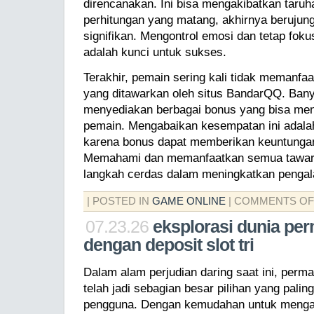
direncanakan. Ini bisa mengakibatkan taruh
perhitungan yang matang, akhirnya berujun
signifikan. Mengontrol emosi dan tetap fok
adalah kunci untuk sukses.
Terakhir, pemain sering kali tidak memanfa
yang ditawarkan oleh situs BandarQQ. Bany
menyediakan berbagai bonus yang bisa men
pemain. Mengabaikan kesempatan ini adalah
karena bonus dapat memberikan keuntungan
Memahami dan memanfaatkan semua tawara
langkah cerdas dalam meningkatkan penga
| POSTED IN
GAME ONLINE
|
COMMENTS OF
07.23.26
eksplorasi dunia per
dengan deposit slot tri
Dalam alam perjudian daring saat ini, perm
telah jadi sebagian besar pilihan yang paling
pengguna. Dengan kemudahan untuk meng