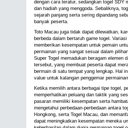
dengan cara teratur, sedangkan togel SD
dan hadiah yang menggoda. Sebaliknya, tog
sejarah panjang serta sering dipandang seb
banyak peserta.
Toto Macau juga tidak dapat dilewatkan, k
berbeda dalam bertaruh game togel. Variasi
memberikan kesempatan untuk pemain unt
permainan yang sangat sesuai dalam pilihan 
Super Togel memadukan beragam elemen dar
tersebut, yang membuat peserta dapat mer
bermain di satu tempat yang lengkap. Hal i
value untuk kalangan penggemar permainan 
Ketika memilih antara berbagai tipe togel, p
memperhatikan peluang dan taktik yang se
pasaran memiliki kesempatan serta hambat
mengetahui perbedaan-perbedaan antara tog
Hongkong, serta Togel Macau, dan memanfa
dapat meningkatkan kesempatan mereka u
keberhasilan dalam dunia permainan togel 