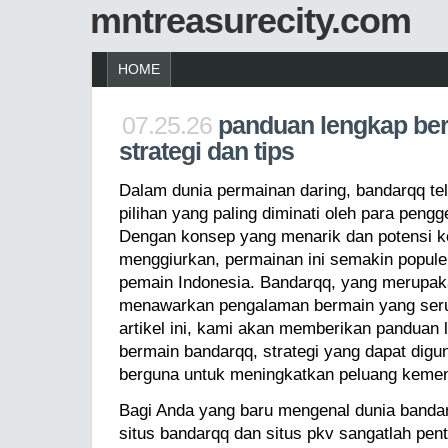
mntreasurecity.com
HOME
07.25.26
panduan lengkap be
strategi dan tips
Dalam dunia permainan daring, bandarqq tel
pilihan yang paling diminati oleh para peng
Dengan konsep yang menarik dan potensi 
menggiurkan, permainan ini semakin populer
pemain Indonesia. Bandarqq, yang merupak
menawarkan pengalaman bermain yang ser
artikel ini, kami akan memberikan panduan 
bermain bandarqq, strategi yang dapat digun
berguna untuk meningkatkan peluang keme
Bagi Anda yang baru mengenal dunia band
situs bandarqq dan situs pkv sangatlah pentin