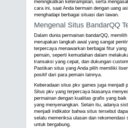
meningkatkan keterampilan, serta mengasah
cara ini, saat Anda bermain dengan uang as
menghadapi berbagai situasi dan lawan.
Mengenal Situs BandarQQ T
Dalam dunia permainan bandarQQ, memilih 
merupakan langkah awal yang sangat penti
terpercaya menawarkan berbagai fitur yan
pemain, seperti kemudahan dalam melakuka
transaksi yang cepat, dan dukungan custom
Pastikan situs yang Anda pilih memiliki lis
positif dari para pemain lainnya.
Keberadaan situs pkv games juga menjadi 
Situs pkv yang terpercaya biasanya menyed
permainan dengan kualitas grafis yang bai
yang menyenangkan. Selain itu, adanya si
menjadi indikator bahwa situs tersebut dap
selalu memeriksa ulasan dan rekomendasi
untuk bergabung.