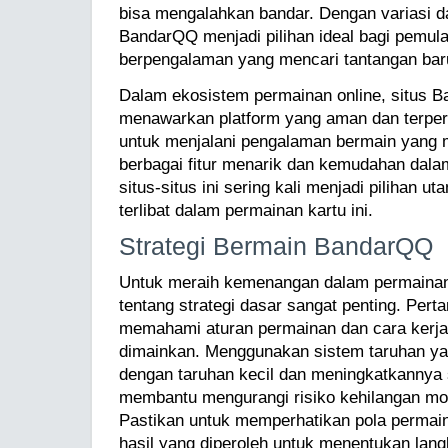
bisa mengalahkan bandar. Dengan variasi d
BandarQQ menjadi pilihan ideal bagi pemu
berpengalaman yang mencari tantangan bar
Dalam ekosistem permainan online, situs 
menawarkan platform yang aman dan terper
untuk menjalani pengalaman bermain yang
berbagai fitur menarik dan kemudahan dala
situs-situs ini sering kali menjadi pilihan 
terlibat dalam permainan kartu ini.
Strategi Bermain BandarQQ
Untuk meraih kemenangan dalam permain
tentang strategi dasar sangat penting. Per
memahami aturan permainan dan cara kerja
dimainkan. Menggunakan sistem taruhan yan
dengan taruhan kecil dan meningkatkannya 
membantu mengurangi risiko kehilangan mod
Pastikan untuk memperhatikan pola permai
hasil yang diperoleh untuk menentukan lang