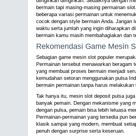
diinginkan diinginkan. Sebaiknya dengan me
bermain tapi masing-masing permainan slo
beberapa variasi permainan untuk menemuka
cocok dengan style bermain Anda. Jangan l
waktu serta jumlah yang ingin diharapkan 
bermain kamu masih membahagiakan dan te
Rekomendasi Game Mesin Sl
Sebagian game mesin slot populer merupaka
Permainan tersebut menawarkan beragam te
yang membuat proses bermain menjadi ser
kemudahan setoran menggunakan pulsa Indo
bermain permainan tanpa harus melakukan tr
Tak hanya itu, mesin slot deposit pulsa jug
banyak pemain. Dengan mekanisme yang m
dengan pulsa, pemain bisa lebih leluasa m
Permainan-permainan yang tersedia pun berva
klasik sampai yang modern, membuat setiap
penuh dengan surprise serta keseruan.