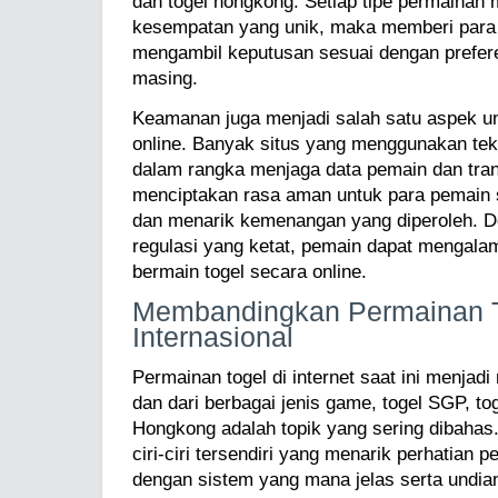
dan togel hongkong. Setiap tipe permainan
kesempatan yang unik, maka memberi para
mengambil keputusan sesuai dengan prefere
masing.
Keamanan juga menjadi salah satu aspek un
online. Banyak situs yang menggunakan te
dalam rangka menjaga data pemain dan tran
menciptakan rasa aman untuk para pemain 
dan menarik kemenangan yang diperoleh. 
regulasi yang ketat, pemain dapat mengalam
bermain togel secara online.
Membandingkan Permainan 
Internasional
Permainan togel di internet saat ini menjad
dan dari berbagai jenis game, togel SGP, to
Hongkong adalah topik yang sering dibahas
ciri-ciri tersendiri yang menarik perhatian 
dengan sistem yang mana jelas serta undi