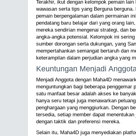
Terakhir, ikut dengan kelompok pemain lain
wawasan serta tips yang Berguna berguna. 
pemain berpengalaman dalam permainan ini
pendatang baru belajar dari yang orang lai
mereka sendirian mengenai strategi, dan b
angka-angka potensial. Kelompok ini sering
sumber dorongan serta dukungan, yang Sang
mempertahankan semangat bertaruh dan 
keterampilan dalam perjudian angka yang me
Keuntungan Menjadi Anggot
Menjadi Anggota dengan Maha4D menawark
menguntungkan bagi beberapa penggemar p
satu manfaat besar adalah akses ke banyak
hanya seru tetapi juga menawarkan peluan
penghargaan yang menggiurkan. Dengan b
tersedia, setiap member dapat menentukan j
dengan taktik dan preferensi mereka.
Selain itu, Maha4D juga menyediakan platfo