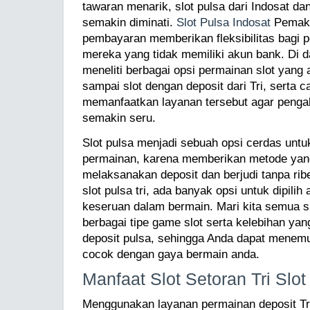
tawaran menarik, slot pulsa dari Indosat dan
semakin diminati.
Slot Pulsa Indosat
Pemaka
pembayaran memberikan fleksibilitas bagi 
mereka yang tidak memiliki akun bank. Di da
meneliti berbagai opsi permainan slot yang a
sampai slot dengan deposit dari Tri, serta
memanfaatkan layanan tersebut agar peng
semakin seru.
Slot pulsa menjadi sebuah opsi cerdas unt
permainan, karena memberikan metode ya
melaksanakan deposit dan berjudi tanpa ribe
slot pulsa tri, ada banyak opsi untuk dipili
keseruan dalam bermain. Mari kita semua si
berbagai tipe game slot serta kelebihan yan
deposit pulsa, sehingga Anda dapat menem
cocok dengan gaya bermain anda.
Manfaat Slot Setoran Tri Slot
Menggunakan layanan permainan deposit T