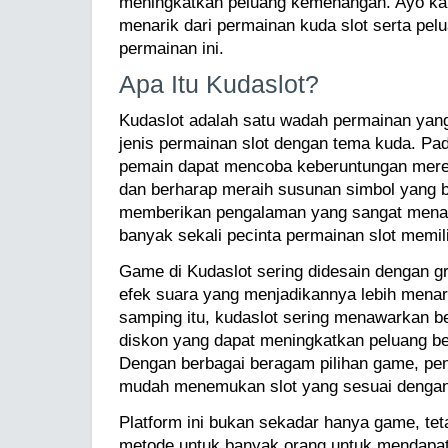
meningkatkan peluang kemenangan. Ayo kam
menarik dari permainan kuda slot serta pelu
permainan ini.
Apa Itu Kudaslot?
Kudaslot adalah satu wadah permainan yan
jenis permainan slot dengan tema kuda. Pad
pemain dapat mencoba keberuntungan mere
dan berharap meraih susunan simbol yang ba
memberikan pengalaman yang sangat menarik
banyak sekali pecinta permainan slot memilih
Game di Kudaslot sering didesain dengan 
efek suara yang menjadikannya lebih menar
samping itu, kudaslot sering menawarkan 
diskon yang dapat meningkatkan peluang be
Dengan berbagai beragam pilihan game, pen
mudah menemukan slot yang sesuai dengan
Platform ini bukan sekadar hanya game, te
metode untuk banyak orang untuk mendapat