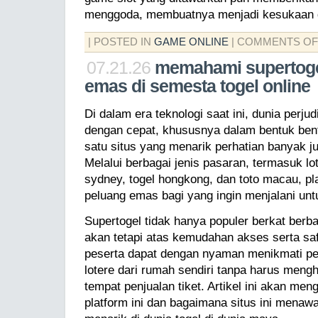
menggoda, membuatnya menjadi kesukaan di
| POSTED IN
GAME ONLINE
|
COMMENTS OF
07.21.26
memahami supertoge
emas di semesta togel online
Di dalam era teknologi saat ini, dunia perj
dengan cepat, khususnya dalam bentuk bentu
satu situs yang menarik perhatian banyak j
Melalui berbagai jenis pasaran, termasuk lo
sydney, togel hongkong, dan toto macau, p
peluang emas bagi yang ingin menjalani unt
Supertogel tidak hanya populer berkat berba
akan tetapi atas kemudahan akses serta sa
peserta dapat dengan nyaman menikmati pe
lotere dari rumah sendiri tanpa harus men
tempat penjualan tiket. Artikel ini akan men
platform ini dan bagaimana situs ini menaw